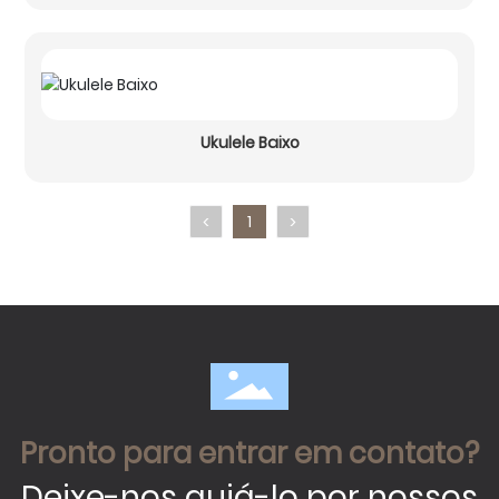
Ukulele Baixo
1
<
>
Pronto para entrar em contato?
Deixe-nos guiá-lo por nossos