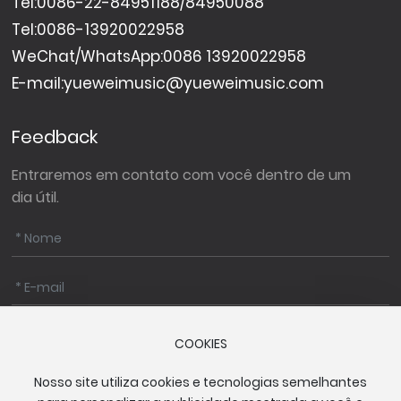
Tel:
0086-22-84951188
/
84950088
Tel:
0086-13920022958
WeChat/WhatsApp:
0086 13920022958
E-mail:
yueweimusic@yueweimusic.com
Feedback
Entraremos em contato com você dentro de um
dia útil.
COOKIES
Nosso site utiliza cookies e tecnologias semelhantes
Enviar