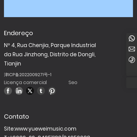
Endereço
8613920022958
Nº 4, Rua Chenjia, Parque Industrial
yueweimusic@yueweimusic.com
da Rua Jinzhong, Distrito de Dongli,
+86-22-84951188
Tianjin
津ICP备2022009271号-1
Licença comercial
Seo
Contato
Site:
www.yueweimusic.com